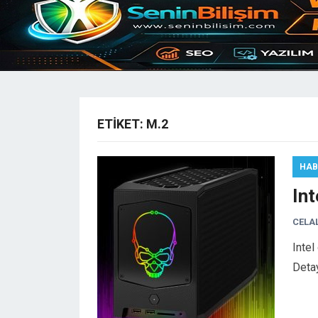
ETIKET:
M.2
HAB
In
CELA
Intel
Deta