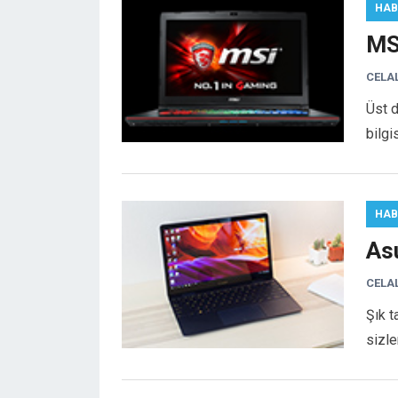
HAB
MS
CELA
Üst 
bilg
HAB
As
CELA
Şık 
sizle