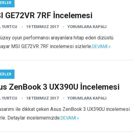
ERLER
I GE72VR 7RF İncelemesi
L YURTCU
19 TEMMUZ 2017
YORUMLARA KAPALI
düzey oyun performansı arayanlara hitap eden dizüstü
isayar MSI GE72VR 7RF incelemesi sizlerle.
DEVAMI »
ERLER
us ZenBook 3 UX390U İncelemesi
L YURTCU
18 TEMMUZ 2017
YORUMLARA KAPALI
tasarımı ile dikkat çeken Asus ZenBook 3 UX390U incelemesi
rle. Detaylar incelememizde.
DEVAMI »