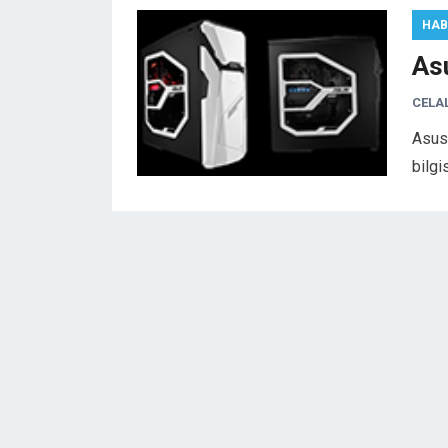
HAB
As
CELA
Asus 
bilgi