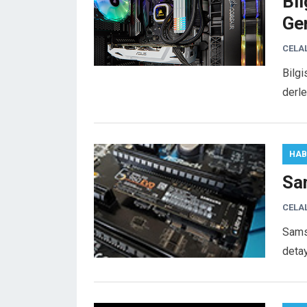
Bil
Ge
CELA
Bilgi
derle
HAB
Sa
CELA
Sams
detay