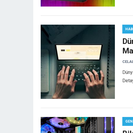
HAB
Dün
Ma
CELA
Dünya
Deta
GEN