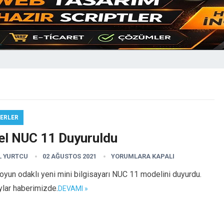
ERLER
tel NUC 11 Duyuruldu
L YURTCU
02 AĞUSTOS 2021
YORUMLARA KAPALI
 oyun odaklı yeni mini bilgisayarı NUC 11 modelini duyurdu.
ylar haberimizde.
DEVAMI »