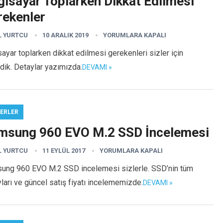
gisayar Toplarken Dikkat Edilmesi
rekenler
L YURTCU
10 ARALIK 2019
YORUMLARA KAPALI
sayar toplarken dikkat edilmesi gerekenleri sizler için
dik. Detaylar yazımızda.
DEVAMI »
ERLER
msung 960 EVO M.2 SSD İncelemesi
L YURTCU
11 EYLÜL 2017
YORUMLARA KAPALI
ung 960 EVO M.2 SSD incelemesi sizlerle. SSD’nin tüm
ları ve güncel satış fiyatı incelememizde.
DEVAMI »