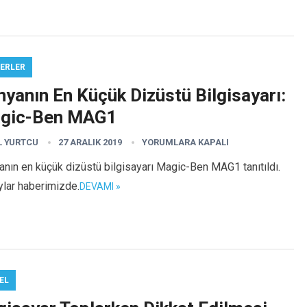
ERLER
yanın En Küçük Dizüstü Bilgisayarı:
gic-Ben MAG1
L YURTCU
27 ARALIK 2019
YORUMLARA KAPALI
nın en küçük dizüstü bilgisayarı Magic-Ben MAG1 tanıtıldı.
ylar haberimizde.
DEVAMI »
EL