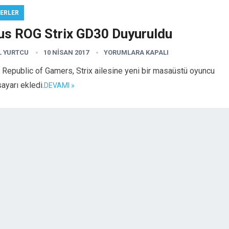
ERLER
us ROG Strix GD30 Duyuruldu
L YURTCU
10 NISAN 2017
YORUMLARA KAPALI
Republic of Gamers, Strix ailesine yeni bir masaüstü oyuncu
sayarı ekledi.
DEVAMI »