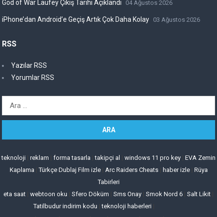
God of War Laufey Çıkış Tarihi Açıklandı
04 Ağustos 2026
iPhone’dan Android’e Geçiş Artık Çok Daha Kolay
03 Ağustos 2026
RSS
Yazılar RSS
Yorumlar RSS
Arama:
teknoloji
|
reklam
|
forma tasarla
|
takipçi al
|
windows 11 pro key
|
EVA Zemin
Kaplama
|
Türkçe Dublaj Film izle
|
Arc Raiders Cheats
|
haber izle
|
Rüya
Tabirleri
eta saat
|
webtoon oku
|
Sfero Döküm
|
Sms Onay
|
Smok Nord 6
|
Salt Likit
|
Tatilbudur indirim kodu
|
teknoloji haberleri
|