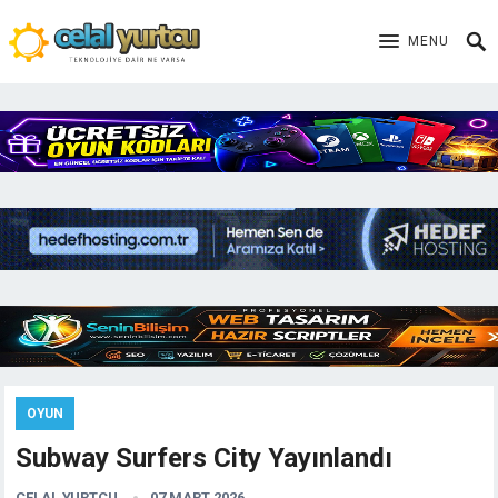
MENU
OYUN
Subway Surfers City Yayınlandı
CELAL YURTCU
07 MART 2026