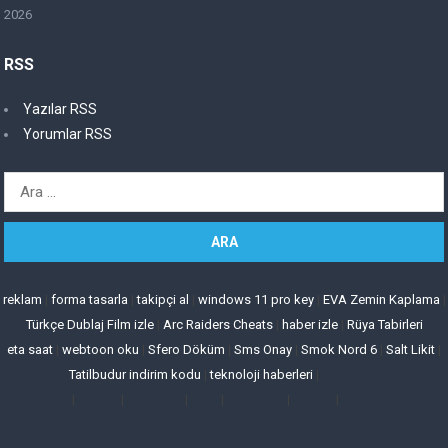
2026
RSS
Yazılar RSS
Yorumlar RSS
Arama:
reklam
|
forma tasarla
|
takipçi al
|
windows 11 pro key
|
EVA Zemin Kaplama
|
Türkçe Dublaj Film izle
|
Arc Raiders Cheats
|
haber izle
|
Rüya Tabirleri
eta saat
|
webtoon oku
|
Sfero Döküm
|
Sms Onay
|
Smok Nord 6
|
Salt Likit
|
Tatilbudur indirim kodu
|
teknoloji haberleri
|
|
|
|
|
|
|