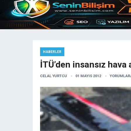
HABERLER
İTÜ’den insansız hava 
CELAL YURTCU
01 MAYIS 2012
YORUMLARA