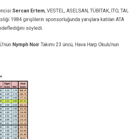
encisi
Sercan Ertem
, VESTEL, ASELSAN, TÜBİTAK, İTO, TAI,
ği 1984 girişlilerin sponsorluğunda yarışlara katılan ATA
edeflediğini söyledi.
TÜ’nün
Nymph Noir
Takımı 23 üncü, Hava Harp Okulu’nun