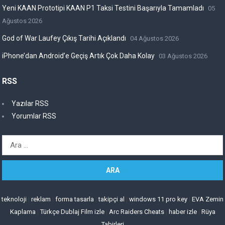
Yeni KAAN Prototipi KAAN P1 Taksi Testini Başarıyla Tamamladı
05
Ağustos 2026
God of War Laufey Çıkış Tarihi Açıklandı
04 Ağustos 2026
iPhone’dan Android’e Geçiş Artık Çok Daha Kolay
03 Ağustos 2026
RSS
Yazılar RSS
Yorumlar RSS
Arama:
teknoloji
|
reklam
|
forma tasarla
|
takipçi al
|
windows 11 pro key
|
EVA Zemin
Kaplama
|
Türkçe Dublaj Film izle
|
Arc Raiders Cheats
|
haber izle
|
Rüya
Tabirleri