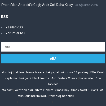
iPhone’dan Android’e Geçiş Artık Çok Daha Kolay
03 Ağustos 2026
RSS
Yazılar RSS
Yorumlar RSS
Arama:
teknoloji
|
reklam
|
forma tasarla
|
takipçi al
|
windows 11 pro key
|
EVA Zemin
Kaplama
|
Türkçe Dublaj Film izle
|
Arc Raiders Cheats
|
haber izle
|
Rüya
Tabirleri
eta saat
|
webtoon oku
|
Sfero Döküm
|
Sms Onay
|
Smok Nord 6
|
Salt Likit
|
Tatilbudur indirim kodu
|
teknoloji haberleri
|
|
|
|
|
|
|