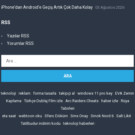
iPhone’dan Android’e Geçiş Artık Çok Daha Kolay
03 Ağustos 2026
RSS
Yazılar RSS
Yorumlar RSS
Arama:
teknoloji
|
reklam
|
forma tasarla
|
takipçi al
|
windows 11 pro key
|
EVA Zemin
Kaplama
|
Türkçe Dublaj Film izle
|
Arc Raiders Cheats
|
haber izle
|
Rüya
Tabirleri
eta saat
|
webtoon oku
|
Sfero Döküm
|
Sms Onay
|
Smok Nord 6
|
Salt Likit
|
Tatilbudur indirim kodu
|
teknoloji haberleri
|
|
|
|
|
|
|