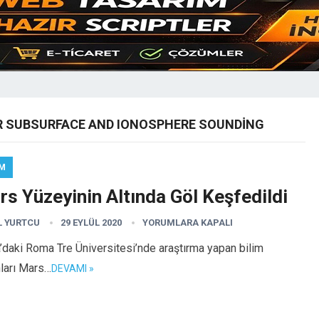
R SUBSURFACE AND IONOSPHERE SOUNDING
IM
s Yüzeyinin Altında Göl Keşfedildi
L YURTCU
29 EYLÜL 2020
YORUMLARA KAPALI
a’daki Roma Tre Üniversitesi’nde araştırma yapan bilim
ları Mars…
DEVAMI »