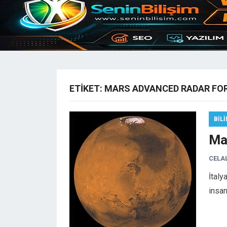
ETIKET:
MARS ADVANCED RADAR FO
BIL
Mar
CELA
İtaly
insan