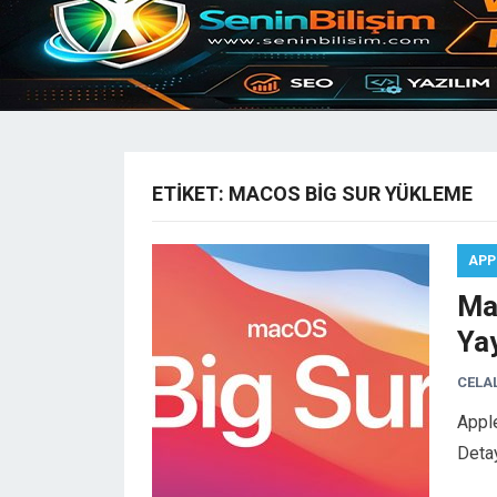
ETIKET:
MACOS BIG SUR YÜKLEME
APP
Ma
Yay
CELA
Appl
Deta