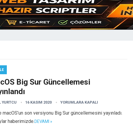
LE
cOS Big Sur Güncellemesi
ınlandı
L YURTCU
16 KASIM 2020
YORUMLARA KAPALI
e macOS’un son versiyonu Big Sur güncellemesini yayınladı.
ylar haberimizde.
DEVAMI »