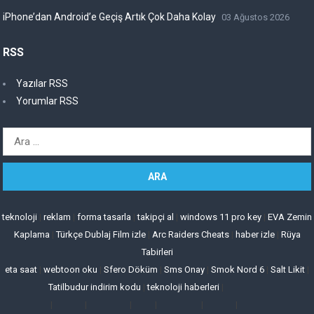
iPhone’dan Android’e Geçiş Artık Çok Daha Kolay
03 Ağustos 2026
RSS
Yazılar RSS
Yorumlar RSS
Arama:
teknoloji
|
reklam
|
forma tasarla
|
takipçi al
|
windows 11 pro key
|
EVA Zemin
Kaplama
|
Türkçe Dublaj Film izle
|
Arc Raiders Cheats
|
haber izle
|
Rüya
Tabirleri
eta saat
|
webtoon oku
|
Sfero Döküm
|
Sms Onay
|
Smok Nord 6
|
Salt Likit
|
Tatilbudur indirim kodu
|
teknoloji haberleri
|
|
|
|
|
|
|