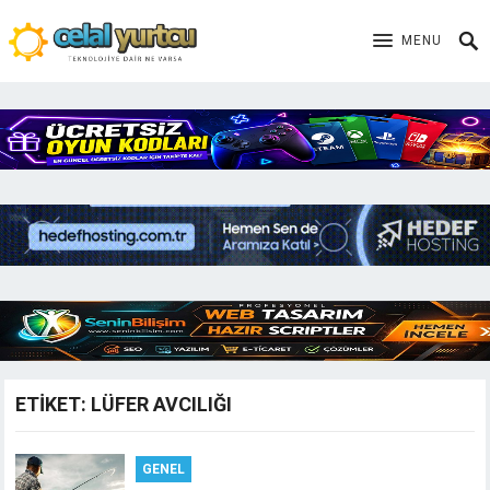
MENU
ETIKET:
LÜFER AVCILIĞI
GENEL