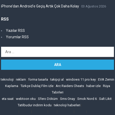
iPhone’dan Android’e Geçiş Artık Çok Daha Kolay
03 Ağustos 2026
RSS
Yazılar RSS
Yorumlar RSS
Arama:
teknoloji
|
reklam
|
forma tasarla
|
takipçi al
|
windows 11 pro key
|
EVA Zemin
Kaplama
|
Türkçe Dublaj Film izle
|
Arc Raiders Cheats
|
haber izle
|
Rüya
Tabirleri
eta saat
|
webtoon oku
|
Sfero Döküm
|
Sms Onay
|
Smok Nord 6
|
Salt Likit
|
Tatilbudur indirim kodu
|
teknoloji haberleri
|
|
|
|
|
|
|