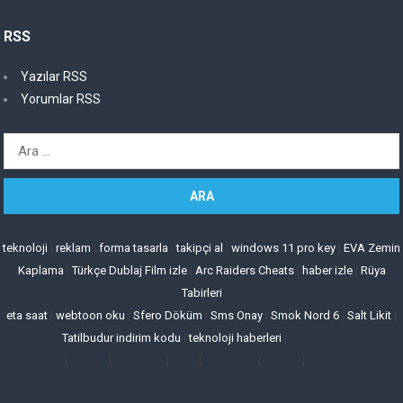
RSS
Yazılar RSS
Yorumlar RSS
Arama:
teknoloji
|
reklam
|
forma tasarla
|
takipçi al
|
windows 11 pro key
|
EVA Zemin
Kaplama
|
Türkçe Dublaj Film izle
|
Arc Raiders Cheats
|
haber izle
|
Rüya
Tabirleri
eta saat
|
webtoon oku
|
Sfero Döküm
|
Sms Onay
|
Smok Nord 6
|
Salt Likit
|
Tatilbudur indirim kodu
|
teknoloji haberleri
|
|
|
|
|
|
|