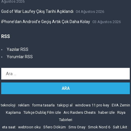
Ağustos 2026
God of War Laufey Çıkış Tarihi Açıklandı
04 Ağustos 2026
iPhone’dan Android’e Geçiş Artık Çok Daha Kolay
03 Ağustos 2026
RSS
Yazılar RSS
Yorumlar RSS
Arama:
teknoloji
|
reklam
|
forma tasarla
|
takipçi al
|
windows 11 pro key
|
EVA Zemin
Kaplama
|
Türkçe Dublaj Film izle
|
Arc Raiders Cheats
|
haber izle
|
Rüya
Tabirleri
eta saat
|
webtoon oku
|
Sfero Döküm
|
Sms Onay
|
Smok Nord 6
|
Salt Likit
|