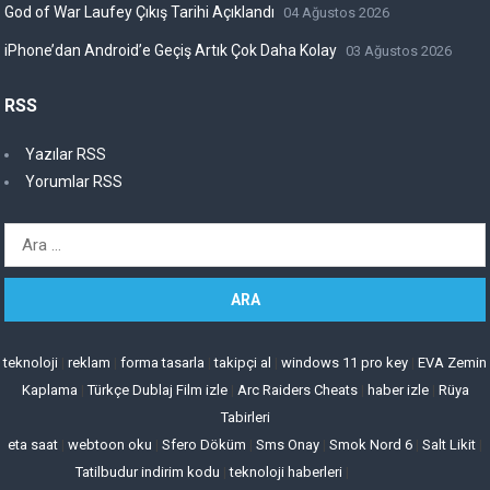
God of War Laufey Çıkış Tarihi Açıklandı
04 Ağustos 2026
iPhone’dan Android’e Geçiş Artık Çok Daha Kolay
03 Ağustos 2026
RSS
Yazılar RSS
Yorumlar RSS
Arama:
teknoloji
|
reklam
|
forma tasarla
|
takipçi al
|
windows 11 pro key
|
EVA Zemin
Kaplama
|
Türkçe Dublaj Film izle
|
Arc Raiders Cheats
|
haber izle
|
Rüya
Tabirleri
eta saat
|
webtoon oku
|
Sfero Döküm
|
Sms Onay
|
Smok Nord 6
|
Salt Likit
|
Tatilbudur indirim kodu
|
teknoloji haberleri
|