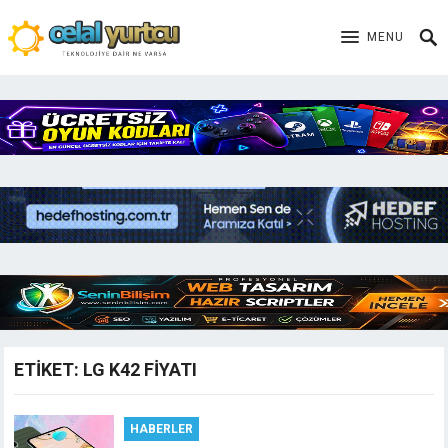
MENU
ETIKET:
LG K42 FIYATI
HABERLER