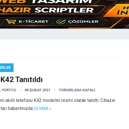
ERLER
K42 Tanıtıldı
L YURTCU
08 ŞUBAT 2021
YORUMLARA KAPALI
ni akıllı telefonu K42 modelini resmi olarak tanıttı. Cihazın
ları haberimizde.
DEVAMI »