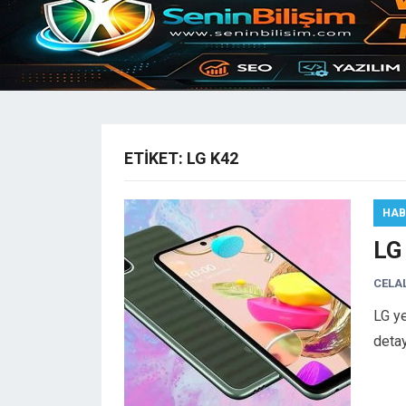
ETIKET:
LG K42
HAB
LG 
CELA
LG ye
detay