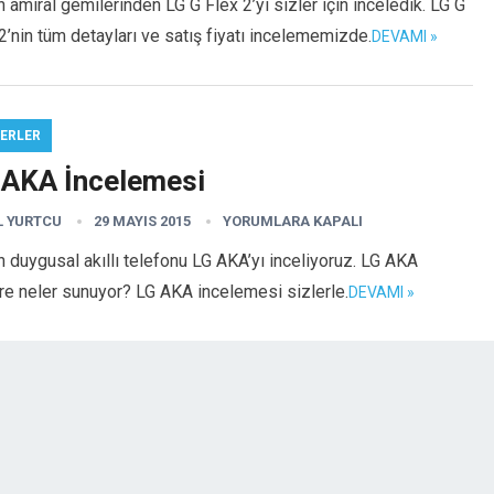
n amiral gemilerinden LG G Flex 2’yi sizler için inceledik. LG G
2’nin tüm detayları ve satış fiyatı incelememizde.
DEVAMI »
ERLER
 AKA İncelemesi
L YURTCU
29 MAYIS 2015
YORUMLARA KAPALI
n duygusal akıllı telefonu LG AKA’yı inceliyoruz. LG AKA
re neler sunuyor? LG AKA incelemesi sizlerle.
DEVAMI »