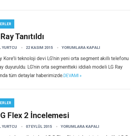
ERLER
Ray Tanıtıldı
L YURTCU
22 KASIM 2015
YORUMLARA KAPALI
 Kore’li teknoloji devi LG’nin yeni orta segment akıllı telefonu
y duyuruldu. LG’nin orta segmentteki iddialı modeli LG Ray
ında tüm detaylar haberimizde.
DEVAMI »
ERLER
G Flex 2 İncelemesi
L YURTCU
07 EYLÜL 2015
YORUMLARA KAPALI