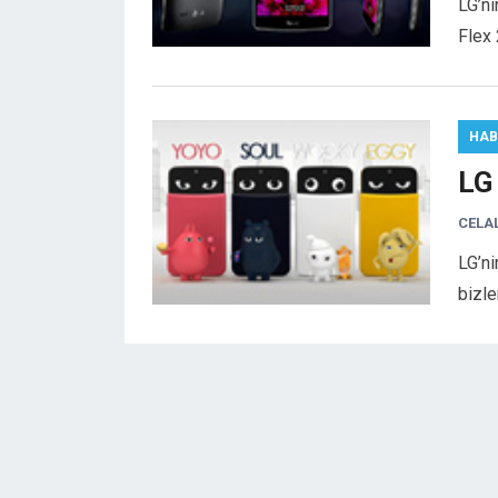
LG’ni
Flex 
HAB
LG
CELA
LG’ni
bizle