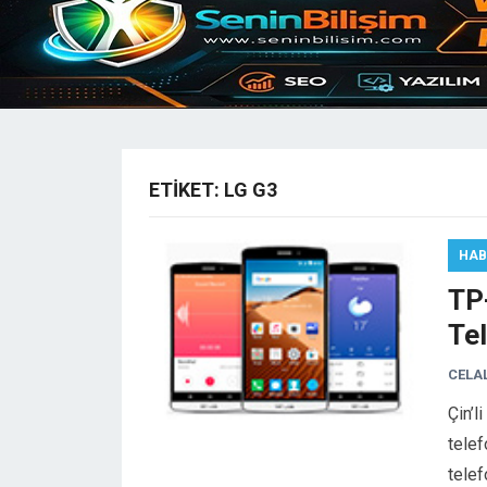
ETIKET:
LG G3
HAB
TP-
Tel
CELA
Çin’l
telef
telef