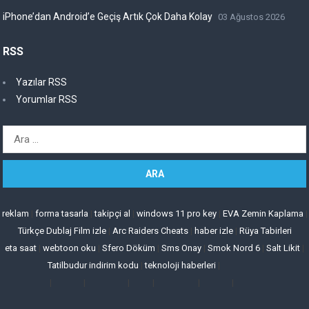
iPhone’dan Android’e Geçiş Artık Çok Daha Kolay
03 Ağustos 2026
RSS
Yazılar RSS
Yorumlar RSS
Arama:
reklam
|
forma tasarla
|
takipçi al
|
windows 11 pro key
|
EVA Zemin Kaplama
|
Türkçe Dublaj Film izle
|
Arc Raiders Cheats
|
haber izle
|
Rüya Tabirleri
eta saat
|
webtoon oku
|
Sfero Döküm
|
Sms Onay
|
Smok Nord 6
|
Salt Likit
|
Tatilbudur indirim kodu
|
teknoloji haberleri
|
|
|
|
|
|
|