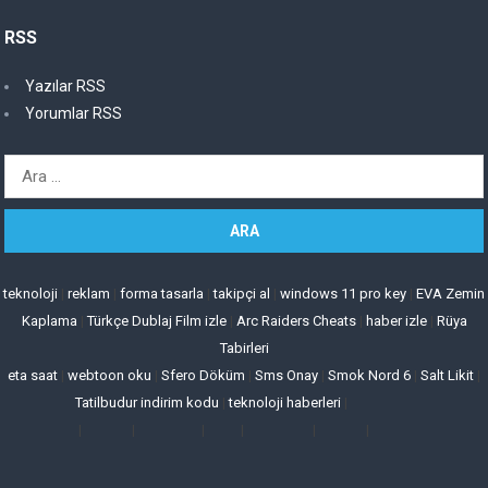
RSS
Yazılar RSS
Yorumlar RSS
Arama:
teknoloji
|
reklam
|
forma tasarla
|
takipçi al
|
windows 11 pro key
|
EVA Zemin
Kaplama
|
Türkçe Dublaj Film izle
|
Arc Raiders Cheats
|
haber izle
|
Rüya
Tabirleri
eta saat
|
webtoon oku
|
Sfero Döküm
|
Sms Onay
|
Smok Nord 6
|
Salt Likit
|
Tatilbudur indirim kodu
|
teknoloji haberleri
|
|
|
|
|
|
|