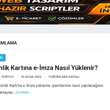
NIMLAMA
EL
lik Kartına e-İmza Nasıl Yüklenir?
L YURTCU
23 OCAK 2022
YORUMLARA KAPALI
Kimlik Kartı’na e-İmza yükleme işlemlerinin nasıl yapılacağının
etayları…
DEVAMI »