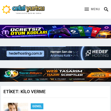
MENU
ETIKET:
KILO VERME
GENEL