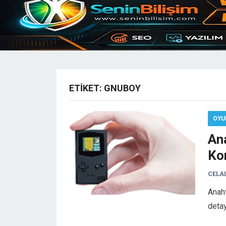
ETIKET:
GNUBOY
OYU
An
Ko
CELA
Anaht
detay