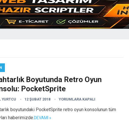
N
ahtarlık Boyutunda Retro Oyun
nsolu: PocketSprite
L YURTCU
12 ŞUBAT 2018
YORUMLARA KAPALI
arlık boyutundaki PocketSprite retro oyun konsolunun tüm
ları haberimizde.
DEVAMI »