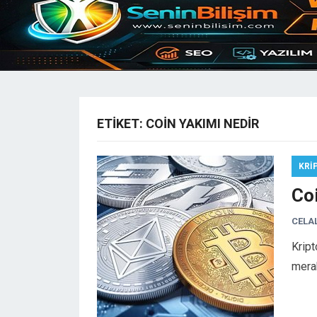
ETIKET:
COIN YAKIMI NEDIR
KRI
Co
CELA
Kript
mera