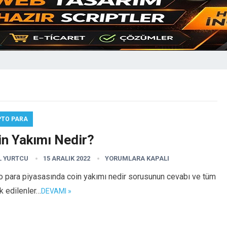
PTO PARA
in Yakımı Nedir?
L YURTCU
15 ARALIK 2022
YORUMLARA KAPALI
o para piyasasında coin yakımı nedir sorusunun cevabı ve tüm
k edilenler…
DEVAMI »