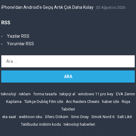
iPhone’dan Android’e Geçiş Artık Çok Daha Kolay
03 Ağustos 2026
RSS
Yazılar RSS
Yorumlar RSS
Arama:
teknoloji
|
reklam
|
forma tasarla
|
takipçi al
|
windows 11 pro key
|
EVA Zemin
Kaplama
|
Türkçe Dublaj Film izle
|
Arc Raiders Cheats
|
haber izle
|
Rüya
Tabirleri
eta saat
|
webtoon oku
|
Sfero Döküm
|
Sms Onay
|
Smok Nord 6
|
Salt Likit
|
Tatilbudur indirim kodu
|
teknoloji haberleri
|
|
|
|
|
|
|