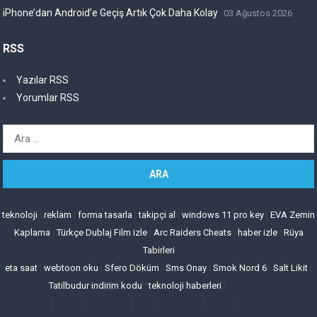
iPhone’dan Android’e Geçiş Artık Çok Daha Kolay
03 Ağustos 2026
RSS
Yazılar RSS
Yorumlar RSS
Arama:
teknoloji
|
reklam
|
forma tasarla
|
takipçi al
|
windows 11 pro key
|
EVA Zemin
Kaplama
|
Türkçe Dublaj Film izle
|
Arc Raiders Cheats
|
haber izle
|
Rüya
Tabirleri
eta saat
|
webtoon oku
|
Sfero Döküm
|
Sms Onay
|
Smok Nord 6
|
Salt Likit
|
Tatilbudur indirim kodu
|
teknoloji haberleri
|
|
|
|
|
|
|