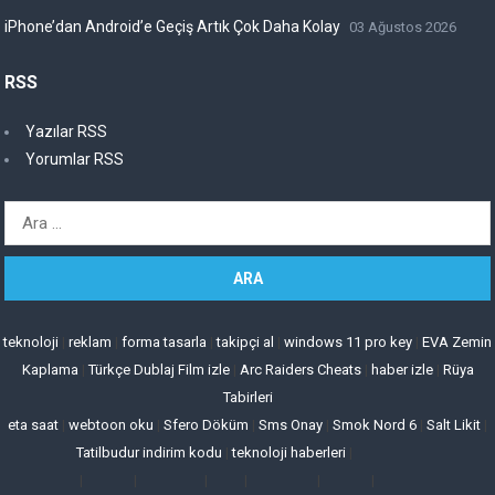
iPhone’dan Android’e Geçiş Artık Çok Daha Kolay
03 Ağustos 2026
RSS
Yazılar RSS
Yorumlar RSS
Arama:
teknoloji
|
reklam
|
forma tasarla
|
takipçi al
|
windows 11 pro key
|
EVA Zemin
Kaplama
|
Türkçe Dublaj Film izle
|
Arc Raiders Cheats
|
haber izle
|
Rüya
Tabirleri
eta saat
|
webtoon oku
|
Sfero Döküm
|
Sms Onay
|
Smok Nord 6
|
Salt Likit
|
Tatilbudur indirim kodu
|
teknoloji haberleri
|
|
|
|
|
|
|