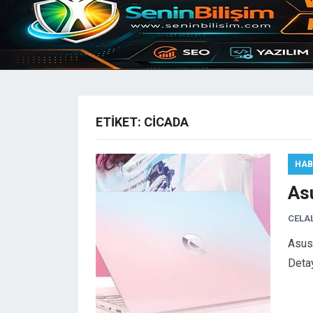
ETIKET:
CICADA
HAB
As
CELA
Asus 
Deta