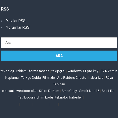
RSS
Yazılar RSS
Yorumlar RSS
Arama:
teknoloji
|
reklam
|
forma tasarla
|
takipçi al
|
windows 11 pro key
|
EVA Zemin
Kaplama
|
Türkçe Dublaj Film izle
|
Arc Raiders Cheats
|
haber izle
|
Rüya
Tabirleri
eta saat
|
webtoon oku
|
Sfero Döküm
|
Sms Onay
|
Smok Nord 6
|
Salt Likit
|
Tatilbudur indirim kodu
|
teknoloji haberleri
|
|
|
|
|
|
|