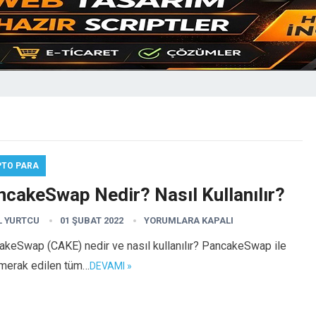
PTO PARA
ncakeSwap Nedir? Nasıl Kullanılır?
L YURTCU
01 ŞUBAT 2022
YORUMLARA KAPALI
akeSwap (CAKE) nedir ve nasıl kullanılır? PancakeSwap ile
i merak edilen tüm…
DEVAMI »