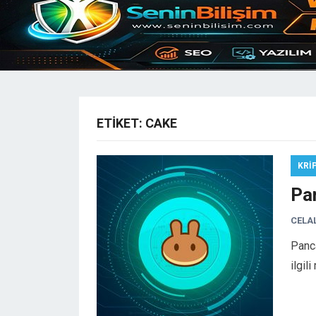
ETIKET:
CAKE
KRI
Pa
CELA
Panc
ilgil