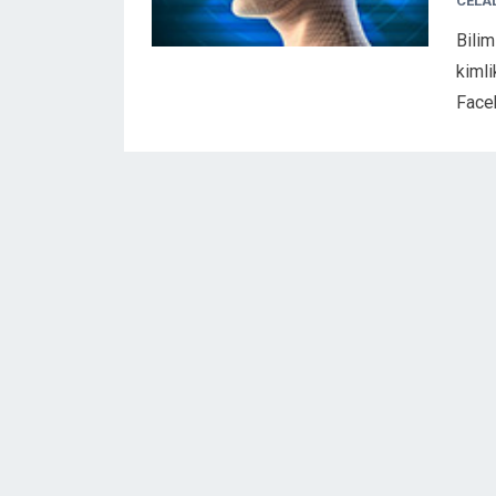
CELA
Bilim
kimli
Face