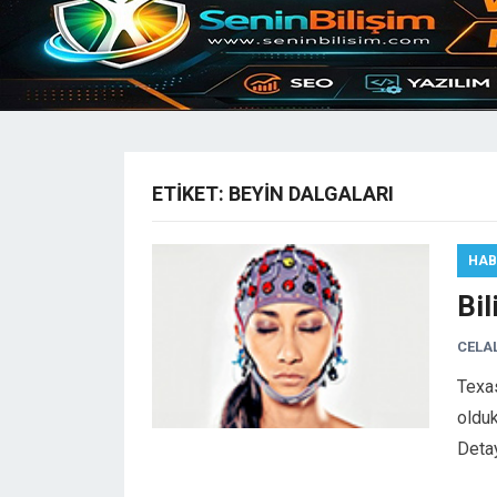
ETIKET:
BEYIN DALGALARI
HAB
Bil
CELA
Texas
olduk
Deta