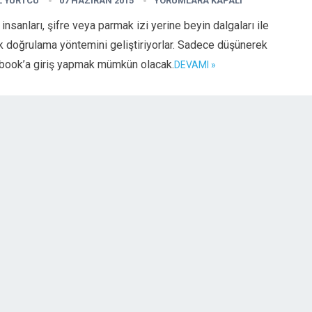
L YURTCU
07 HAZIRAN 2015
YORUMLARA KAPALI
 insanları, şifre veya parmak izi yerine beyin dalgaları ile
k doğrulama yöntemini geliştiriyorlar. Sadece düşünerek
book’a giriş yapmak mümkün olacak.
DEVAMI »