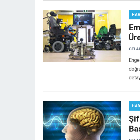
HAB
Em
Üre
CELA
Engel
doğru
detay
HAB
Şi
Baş