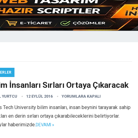
ERLER
im İnsanları Sırları Ortaya Çıkaracak
L YURTCU
12 EYLÜL 2016
YORUMLARA KAPALI
 Tech University bilim insanları, insan beynini tarayarak sahip
ları en derin sırları ortaya çıkarabileceklerini belirtiyorlar.
ylar haberimizde.
DEVAMI »