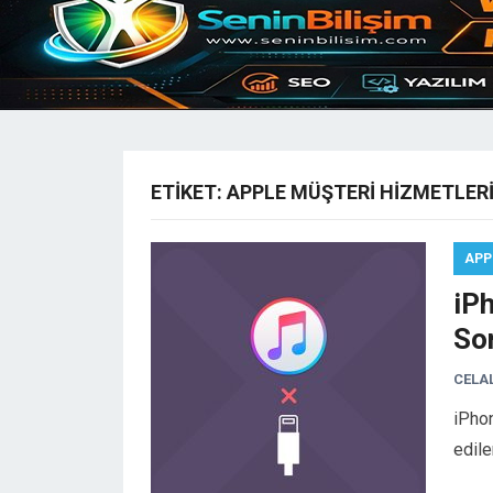
ETIKET:
APPLE MÜŞTERI HIZMETLER
APP
iPh
So
CELA
iPho
edile