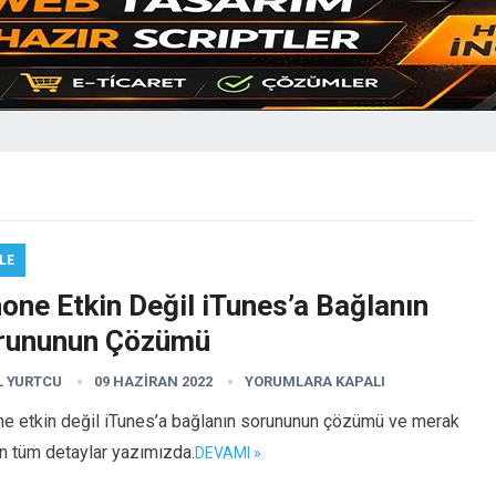
I
LE
one Etkin Değil iTunes’a Bağlanın
rununun Çözümü
L YURTCU
09 HAZIRAN 2022
YORUMLARA KAPALI
ne etkin değil iTunes’a bağlanın sorununun çözümü ve merak
n tüm detaylar yazımızda.
DEVAMI »