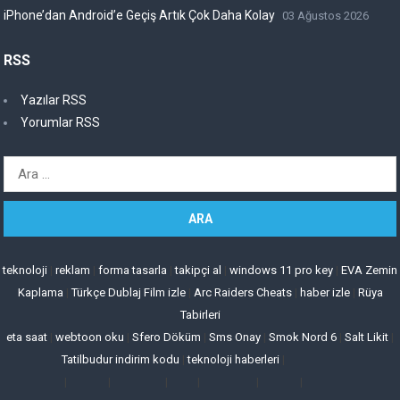
iPhone’dan Android’e Geçiş Artık Çok Daha Kolay
03 Ağustos 2026
RSS
Yazılar RSS
Yorumlar RSS
Arama:
teknoloji
|
reklam
|
forma tasarla
|
takipçi al
|
windows 11 pro key
|
EVA Zemin
Kaplama
|
Türkçe Dublaj Film izle
|
Arc Raiders Cheats
|
haber izle
|
Rüya
Tabirleri
eta saat
|
webtoon oku
|
Sfero Döküm
|
Sms Onay
|
Smok Nord 6
|
Salt Likit
|
Tatilbudur indirim kodu
|
teknoloji haberleri
|
|
|
|
|
|
|