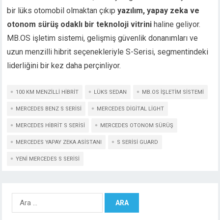
bir lüks otomobil olmaktan çıkıp
yazılım, yapay zeka ve
otonom sürüş odaklı bir teknoloji vitrini
haline geliyor.
MB.OS işletim sistemi, gelişmiş güvenlik donanımları ve
uzun menzilli hibrit seçenekleriyle S-Serisi, segmentindeki
liderliğini bir kez daha perçinliyor.
100 KM MENZILLI HIBRIT
LÜKS SEDAN
MB.OS IŞLETIM SISTEMI
MERCEDES BENZ S SERISI
MERCEDES DIGITAL LIGHT
MERCEDES HIBRIT S SERISI
MERCEDES OTONOM SÜRÜŞ
MERCEDES YAPAY ZEKA ASISTANI
S SERISI GUARD
YENI MERCEDES S SERISI
Arama: