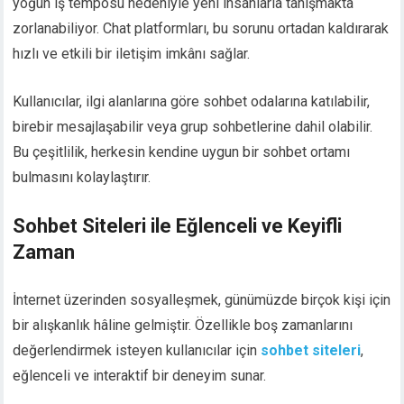
yoğun iş temposu nedeniyle yeni insanlarla tanışmakta
zorlanabiliyor. Chat platformları, bu sorunu ortadan kaldırarak
hızlı ve etkili bir iletişim imkânı sağlar.
Kullanıcılar, ilgi alanlarına göre sohbet odalarına katılabilir,
birebir mesajlaşabilir veya grup sohbetlerine dahil olabilir.
Bu çeşitlilik, herkesin kendine uygun bir sohbet ortamı
bulmasını kolaylaştırır.
Sohbet Siteleri ile Eğlenceli ve Keyifli
Zaman
İnternet üzerinden sosyalleşmek, günümüzde birçok kişi için
bir alışkanlık hâline gelmiştir. Özellikle boş zamanlarını
değerlendirmek isteyen kullanıcılar için
sohbet siteleri
,
eğlenceli ve interaktif bir deneyim sunar.