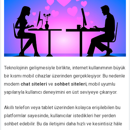
Teknolojinin gelişmesiyle birlikte, internet kullanımının büyük
bir kısmı mobil cihazlar üzerinden gerçekleşiyor. Bu nedenle
modern
chat siteleri
ve
sohbet siteleri
, mobil uyumlu
yapılarıyla kullanıcı deneyimini en üst seviyeye çıkarıyor.
Akıllı telefon veya tablet üzerinden kolayca erişilebilen bu
platformlar sayesinde, kullanıcılar istedikleri her yerden
sohbet edebilir. Bu da iletişimi daha hızlı ve kesintisiz hâle