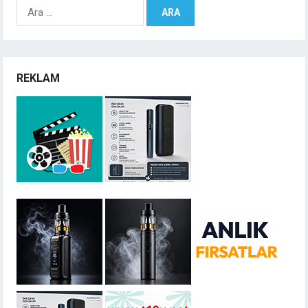
Arama:
REKLAM