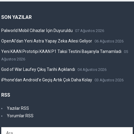
SON YAZILAR
Palworld Mobil Cihazlar İçin Duyuruldu
07 Ağustos 2026
OpenAI’dan Yeni Astra Yapay Zeka Ailesi Geliyor
06 Ağustos 2026
Yeni KAAN Prototipi KAAN P1 Taksi Testini Başarıyla Tamamladı
05
Ağustos 2026
God of War Laufey Çıkış Tarihi Açıklandı
04 Ağustos 2026
iPhone’dan Android’e Geçiş Artık Çok Daha Kolay
03 Ağustos 2026
RSS
Yazılar RSS
Yorumlar RSS
Arama: