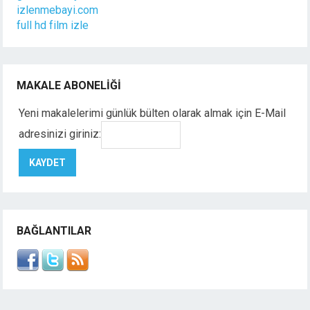
izlenmebayi.com
full hd film izle
MAKALE ABONELIĞI
Yeni makalelerimi günlük bülten olarak almak için E-Mail
adresinizi giriniz:
BAĞLANTILAR