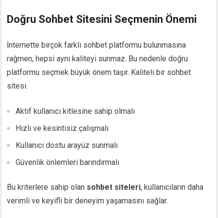
Doğru Sohbet Sitesini Seçmenin Önemi
İnternette birçok farklı sohbet platformu bulunmasına
rağmen, hepsi aynı kaliteyi sunmaz. Bu nedenle doğru
platformu seçmek büyük önem taşır. Kaliteli bir sohbet
sitesi:
Aktif kullanıcı kitlesine sahip olmalı
Hızlı ve kesintisiz çalışmalı
Kullanıcı dostu arayüz sunmalı
Güvenlik önlemleri barındırmalı
Bu kriterlere sahip olan
sohbet siteleri
, kullanıcıların daha
verimli ve keyifli bir deneyim yaşamasını sağlar.