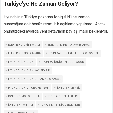
Türkiye’ye Ne Zaman Geliyor?
Hyundai’nin Türkiye pazarına Ioniq 6 N’i ne zaman
sunacağına dair henüz resmi bir açıklama yapılmadı. Ancak
önümüzdeki aylarda yeni detayların paylaşılması bekleniyor.
ELEKTRIKLI DRIFT ARACI
ELEKTRIKLI PERFORMANS ARACI
ELEKTRIKLI SPOR ARABA
HYUNDAI ELEKTRIKLI SPOR OTOMOBIL
HYUNDAI IONIQ 6 N
HYUNDAI IONIQ 6 N GOODWOOD
HYUNDAI IONIQ 6 N KAÇ BEYGIR
HYUNDAI IONIQ 6 N NE ZAMAN ÇIKACAK
HYUNDAI IONIQ TÜRKIYE FIYATI
IONIQ 6 N MENZIL
IONIQ 6 N MOTOR GÜCÜ
IONIQ 6 N ÖZELLIKLERI
IONIQ 6 N TANITIM
IONIQ 6 N TEKNIK ÖZELLIKLER