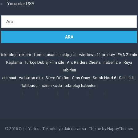
Yorumlar RSS
Arama:
teknoloji
|
reklam
|
forma tasarla
|
takipçi al
|
windows 11 pro key
|
EVA Zemin
Kaplama
|
Türkçe Dublaj Film izle
|
Arc Raiders Cheats
|
haber izle
|
Rüya
Tabirleri
eta saat
|
webtoon oku
|
Sfero Döküm
|
Sms Onay
|
Smok Nord 6
|
Salt Likit
|
Tatilbudur indirim kodu
|
teknoloji haberleri
|
|
|
|
|
|
|
© 2026
Celal Yurtcu - Teknolojiye dair ne varsa
- Theme by
HappyThemes