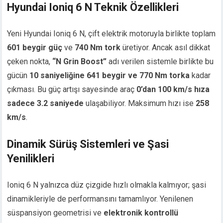
Hyundai Ioniq 6 N Teknik Özellikleri
Yeni Hyundai Ioniq 6 N, çift elektrik motoruyla birlikte toplam
601 beygir güç
ve
740 Nm tork
üretiyor. Ancak asıl dikkat
çeken nokta,
“N Grin Boost”
adı verilen sistemle birlikte bu
gücün
10 saniyeliğine 641 beygir ve 770 Nm torka
kadar
çıkması. Bu güç artışı sayesinde araç
0’dan 100 km/s hıza
sadece 3.2 saniyede
ulaşabiliyor. Maksimum hızı ise
258
km/s
.
Dinamik Sürüş Sistemleri ve Şasi
Yenilikleri
Ioniq 6 N yalnızca düz çizgide hızlı olmakla kalmıyor; şasi
dinamikleriyle de performansını tamamlıyor. Yenilenen
süspansiyon geometrisi ve
elektronik kontrollü