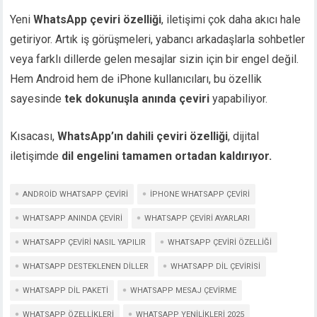
Yeni
WhatsApp çeviri özelliği
, iletişimi çok daha akıcı hale
getiriyor. Artık iş görüşmeleri, yabancı arkadaşlarla sohbetler
veya farklı dillerde gelen mesajlar sizin için bir engel değil.
Hem Android hem de iPhone kullanıcıları, bu özellik
sayesinde
tek dokunuşla anında çeviri
yapabiliyor.
Kısacası,
WhatsApp’ın dahili çeviri özelliği
, dijital
iletişimde
dil engelini tamamen ortadan kaldırıyor.
ANDROID WHATSAPP ÇEVIRI
IPHONE WHATSAPP ÇEVIRI
WHATSAPP ANINDA ÇEVIRI
WHATSAPP ÇEVIRI AYARLARI
WHATSAPP ÇEVIRI NASIL YAPILIR
WHATSAPP ÇEVIRI ÖZELLIĞI
WHATSAPP DESTEKLENEN DILLER
WHATSAPP DIL ÇEVIRISI
WHATSAPP DIL PAKETI
WHATSAPP MESAJ ÇEVIRME
WHATSAPP ÖZELLIKLERI
WHATSAPP YENILIKLERI 2025