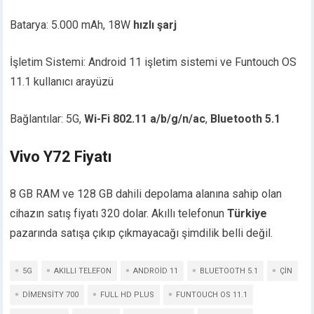
Batarya: 5.000 mAh, 18W
hızlı şarj
İşletim Sistemi: Android 11 işletim sistemi ve Funtouch OS
11.1 kullanıcı arayüzü
Bağlantılar: 5G,
Wi-Fi 802.11 a/b/g/n/ac
,
Bluetooth 5.1
Vivo Y72 Fiyatı
8 GB RAM ve 128 GB dahili depolama alanına sahip olan
cihazın satış fiyatı 320 dolar. Akıllı telefonun
Türkiye
pazarında satışa çıkıp çıkmayacağı şimdilik belli değil.
5G
AKILLI TELEFON
ANDROID 11
BLUETOOTH 5.1
ÇIN
DIMENSITY 700
FULL HD PLUS
FUNTOUCH OS 11.1