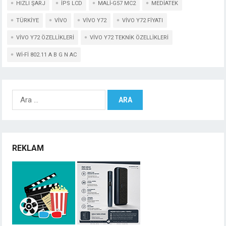
HIZLI ŞARJ
IPS LCD
MALI-G57 MC2
MEDIATEK
TÜRKIYE
VIVO
VIVO Y72
VIVO Y72 FIYATI
VIVO Y72 ÖZELLIKLERI
VIVO Y72 TEKNIK ÖZELLIKLERI
WI-FI 802.11 A B G N AC
Arama:
REKLAM