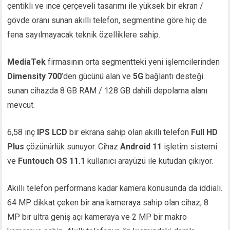
çentikli ve ince çerçeveli tasarımı ile yüksek bir ekran /
gövde oranı sunan akıllı telefon, segmentine göre hiç de
fena sayılmayacak teknik özelliklere sahip.
MediaTek
firmasının orta segmentteki yeni işlemcilerinden
Dimensity 700
’den gücünü alan ve
5G
bağlantı desteği
sunan cihazda 8 GB RAM / 128 GB dahili depolama alanı
mevcut.
6,58 inç
IPS LCD
bir ekrana sahip olan akıllı telefon
Full HD
Plus
çözünürlük sunuyor. Cihaz
Android 11
işletim sistemi
ve
Funtouch OS 11.1
kullanıcı arayüzü ile kutudan çıkıyor.
Akıllı telefon performans kadar kamera konusunda da iddialı.
64 MP dikkat çeken bir ana kameraya sahip olan cihaz, 8
MP bir ultra geniş açı kameraya ve 2 MP bir makro