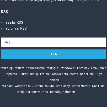
RSS
Yazılar RSS
Yorumlar RSS
Arama:
teknoloji
|
reklam
|
forma tasarla
|
takipçi al
|
windows 11 pro key
|
EVA Zemin
Kaplama
|
Türkçe Dublaj Film izle
|
Arc Raiders Cheats
|
haber izle
|
Rüya
Tabirleri
eta saat
|
webtoon oku
|
Sfero Döküm
|
Sms Onay
|
Smok Nord 6
|
Salt Likit
|
Tatilbudur indirim kodu
|
teknoloji haberleri
|
|
|
|
|
|
|