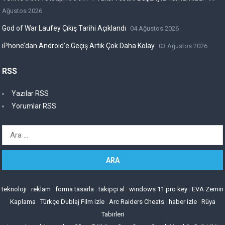
Ağustos 2026
God of War Laufey Çıkış Tarihi Açıklandı
04 Ağustos 2026
iPhone’dan Android’e Geçiş Artık Çok Daha Kolay
03 Ağustos 2026
RSS
Yazılar RSS
Yorumlar RSS
Arama:
teknoloji
|
reklam
|
forma tasarla
|
takipçi al
|
windows 11 pro key
|
EVA Zemin
Kaplama
|
Türkçe Dublaj Film izle
|
Arc Raiders Cheats
|
haber izle
|
Rüya
Tabirleri