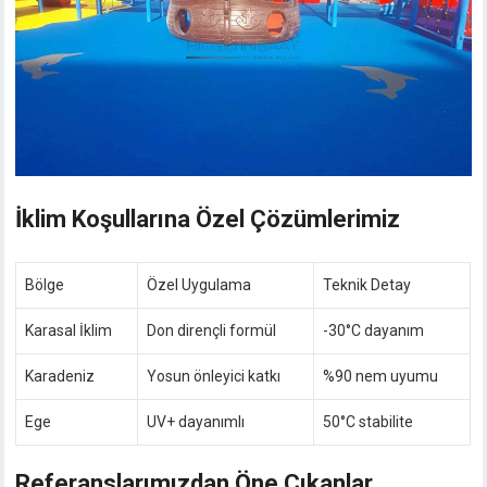
İklim Koşullarına Özel Çözümlerimiz
Bölge
Özel Uygulama
Teknik Detay
Karasal İklim
Don dirençli formül
-30°C dayanım
Karadeniz
Yosun önleyici katkı
%90 nem uyumu
Ege
UV+ dayanımlı
50°C stabilite
Referanslarımızdan Öne Çıkanlar