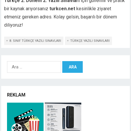
Türkçe 2. Dönem 2. Yazılı Sınavları
için güvenilir ve pratik
bir kaynak arıyorsanız
turkcen.net
kesinlikle ziyaret
etmeniz gereken adres. Kolay gelsin, başarılı bir dönem
diliyoruz!
8. SINIF TÜRKÇE YAZILI SINAVLARI
TÜRKÇE YAZILI SINAVLARI
Arama:
REKLAM