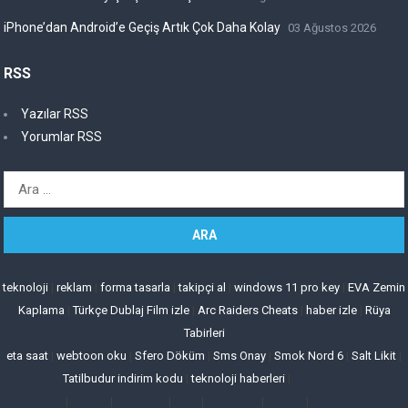
iPhone’dan Android’e Geçiş Artık Çok Daha Kolay
03 Ağustos 2026
RSS
Yazılar RSS
Yorumlar RSS
Arama:
teknoloji
|
reklam
|
forma tasarla
|
takipçi al
|
windows 11 pro key
|
EVA Zemin
Kaplama
|
Türkçe Dublaj Film izle
|
Arc Raiders Cheats
|
haber izle
|
Rüya
Tabirleri
eta saat
|
webtoon oku
|
Sfero Döküm
|
Sms Onay
|
Smok Nord 6
|
Salt Likit
|
Tatilbudur indirim kodu
|
teknoloji haberleri
|
|
|
|
|
|
|