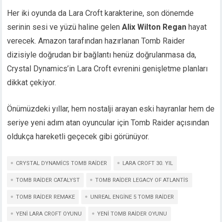
Her iki oyunda da Lara Croft karakterine, son dönemde
serinin sesi ve yüzü haline gelen
Alix Wilton Regan
hayat
verecek. Amazon tarafından hazırlanan Tomb Raider
dizisiyle doğrudan bir bağlantı henüz doğrulanmasa da,
Crystal Dynamics’in Lara Croft evrenini genişletme planları
dikkat çekiyor.
Önümüzdeki yıllar, hem nostalji arayan eski hayranlar hem de
seriye yeni adım atan oyuncular için Tomb Raider açısından
oldukça hareketli geçecek gibi görünüyor.
CRYSTAL DYNAMICS TOMB RAIDER
LARA CROFT 30. YIL
TOMB RAIDER CATALYST
TOMB RAIDER LEGACY OF ATLANTIS
TOMB RAIDER REMAKE
UNREAL ENGINE 5 TOMB RAIDER
YENI LARA CROFT OYUNU
YENI TOMB RAIDER OYUNU