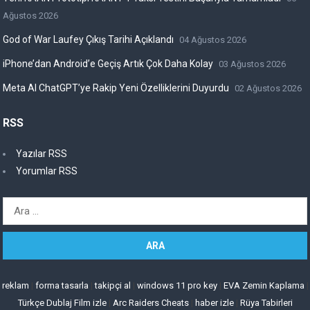
Ağustos 2026
God of War Laufey Çıkış Tarihi Açıklandı
04 Ağustos 2026
iPhone’dan Android’e Geçiş Artık Çok Daha Kolay
03 Ağustos 2026
Meta AI ChatGPT’ye Rakip Yeni Özelliklerini Duyurdu
02 Ağustos 2026
RSS
Yazılar RSS
Yorumlar RSS
Arama:
reklam
|
forma tasarla
|
takipçi al
|
windows 11 pro key
|
EVA Zemin Kaplama
|
Türkçe Dublaj Film izle
|
Arc Raiders Cheats
|
haber izle
|
Rüya Tabirleri