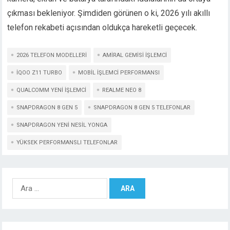
çıkması bekleniyor. Şimdiden görünen o ki, 2026 yılı akıllı
telefon rekabeti açısından oldukça hareketli geçecek.
2026 TELEFON MODELLERI
AMIRAL GEMISI IŞLEMCI
IQOO Z11 TURBO
MOBIL IŞLEMCI PERFORMANSI
QUALCOMM YENI IŞLEMCI
REALME NEO 8
SNAPDRAGON 8 GEN 5
SNAPDRAGON 8 GEN 5 TELEFONLAR
SNAPDRAGON YENI NESIL YONGA
YÜKSEK PERFORMANSLI TELEFONLAR
Arama: