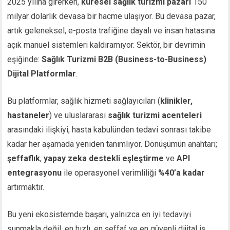
2025 yılına girerken,
küresel sağlık turizmi pazarı
150
milyar dolarlık devasa bir hacme ulaşıyor. Bu devasa pazar,
artık geleneksel, e-posta trafiğine dayalı ve insan hatasına
açık manuel sistemleri kaldıramıyor. Sektör, bir devrimin
eşiğinde:
Sağlık Turizmi B2B (Business-to-Business)
Dijital Platformlar
.
Bu platformlar, sağlık hizmeti sağlayıcıları (
klinikler,
hastaneler
) ve uluslararası
sağlık turizmi acenteleri
arasındaki ilişkiyi, hasta kabulünden tedavi sonrası takibe
kadar her aşamada yeniden tanımlıyor. Dönüşümün anahtarı;
şeffaflık
,
yapay zeka destekli eşleştirme
ve
API
entegrasyonu
ile operasyonel verimliliği
%40’a kadar
artırmaktır.
Bu yeni ekosistemde başarı, yalnızca en iyi tedaviyi
sunmakla değil, en hızlı, en şeffaf ve en güvenli dijital iş