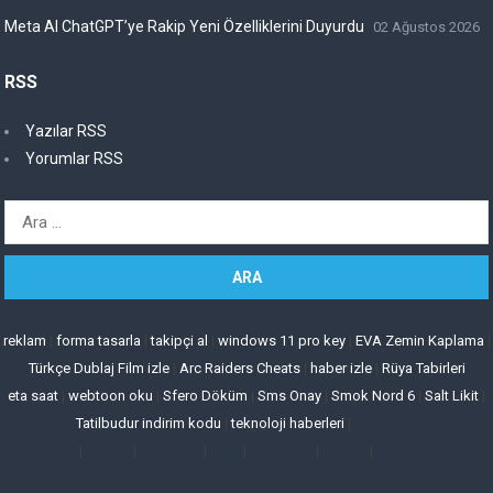
Meta AI ChatGPT’ye Rakip Yeni Özelliklerini Duyurdu
02 Ağustos 2026
RSS
Yazılar RSS
Yorumlar RSS
Arama:
reklam
|
forma tasarla
|
takipçi al
|
windows 11 pro key
|
EVA Zemin Kaplama
|
Türkçe Dublaj Film izle
|
Arc Raiders Cheats
|
haber izle
|
Rüya Tabirleri
eta saat
|
webtoon oku
|
Sfero Döküm
|
Sms Onay
|
Smok Nord 6
|
Salt Likit
|
Tatilbudur indirim kodu
|
teknoloji haberleri
|
|
|
|
|
|
|