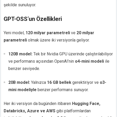
şekilde sunuluyor.
GPT-OSS’un Özellikleri
Yeni model,
120 milyar parametreli
ve
20 milyar
parametreli
olmak üzere iki versiyonla geliyor.
120B model:
Tek bir Nvidia GPU üzerinde çalıştırılabiliyor
ve performans açısından OpenAI’nin
o4-mini modeli
ile
benzer seviyede.
20B model:
Yalnızca
16 GB bellek
gerektiriyor ve
o3-
mini modeliyle
benzer performans sunuyor.
Her iki versiyon da bugünden itibaren
Hugging Face,
Databricks, Azure ve AWS
gibi platformlardan