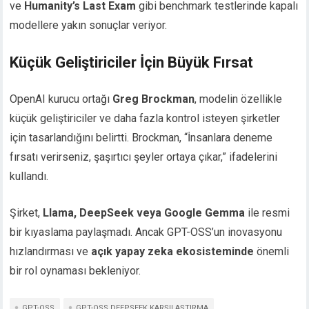
ve
Humanity’s Last Exam
gibi benchmark testlerinde kapalı
modellere yakın sonuçlar veriyor.
Küçük Geliştiriciler İçin Büyük Fırsat
OpenAI kurucu ortağı
Greg Brockman
, modelin özellikle
küçük geliştiriciler ve daha fazla kontrol isteyen şirketler
için tasarlandığını belirtti. Brockman, “İnsanlara deneme
fırsatı verirseniz, şaşırtıcı şeyler ortaya çıkar,” ifadelerini
kullandı.
Şirket,
Llama, DeepSeek veya Google Gemma
ile resmi
bir kıyaslama paylaşmadı. Ancak GPT-OSS’un inovasyonu
hızlandırması ve
açık yapay zeka ekosisteminde
önemli
bir rol oynaması bekleniyor.
GPT-OSS
GPT-OSS DEEPSEEK KARŞILAŞTIRMA