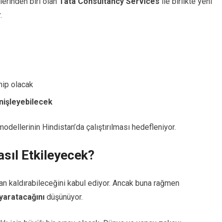
lerinden biri olan
Tata Consultancy Services
ile birlikte yeni
.
ip olacak
nişleyebilecek
dellerinin Hindistan’da çalıştırılması hedefleniyor.
sıl Etkileyecek?
dan kaldırabileceğini kabul ediyor. Ancak buna rağmen
 yaratacağını
düşünüyor.