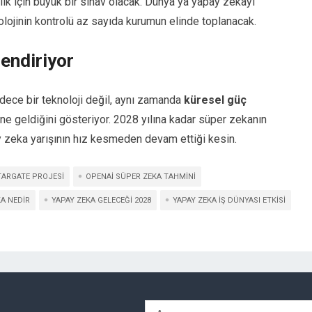
lık için büyük bir sınav olacak. Dünya ya yapay zekayı
olojinin kontrolü az sayıda kurumun elinde toplanacak.
endiriyor
dece bir teknoloji değil, aynı zamanda
küresel güç
ne geldiğini gösteriyor. 2028 yılına kadar süper zekanın
y zeka yarışının hız kesmeden devam ettiği kesin.
TARGATE PROJESI
OPENAI SÜPER ZEKA TAHMINI
A NEDIR
YAPAY ZEKA GELECEĞI 2028
YAPAY ZEKA IŞ DÜNYASI ETKISI
Arama: