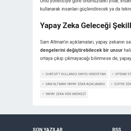
Ünlü yöneticiye göre önümüzdeki yıllar, insan
kullanarak insanları güçlendirecek ya da tekn
Yapay Zeka Geleceği Şekill
Sam Altman’ın açıklamaları, yapay zekanın sa
dengelerini değiştirebilecek bir unsur
hali
ortaya çıkıp çıkmayacağı bilinmese de, yapa
CHATGPT KULLANICI SAYISI HINDISTAN
OPENAI S
SAM ALTMAN YAPAY ZEKA AÇIKLAMASI
SÜPER ZEK
YAPAY ZEKA VERI MERKEZI
SON YAZILAR
RSS