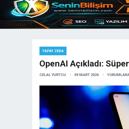
YAPAY ZEKA
OpenAI Açıkladı: Süper
CELAL YURTCU
09 MART 2026
YORUMLARA