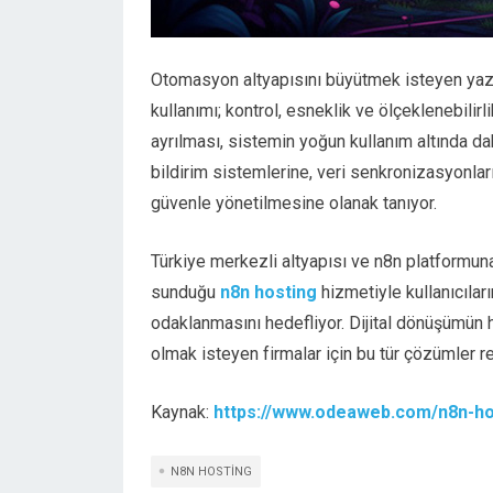
Otomasyon altyapısını büyütmek isteyen yazılım 
kullanımı; kontrol, esneklik ve ölçeklenebilir
ayrılması, sistemin yoğun kullanım altında d
bildirim sistemlerine, veri senkronizasyonl
güvenle yönetilmesine olanak tanıyor.
Türkiye merkezli altyapısı ve n8n platformun
sunduğu
n8n hosting
hizmetiyle kullanıcılar
odaklanmasını hedefliyor. Dijital dönüşümün 
olmak isteyen firmalar için bu tür çözümler re
Kaynak:
https://www.odeaweb.com/n8n-ho
N8N HOSTING