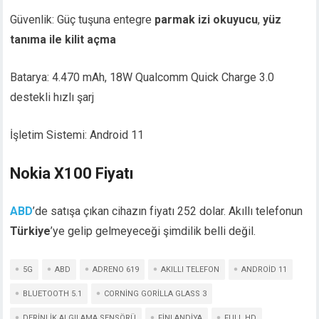
Güvenlik: Güç tuşuna entegre
parmak izi okuyucu
,
yüz
tanıma ile kilit açma
Batarya: 4.470 mAh, 18W Qualcomm Quick Charge 3.0
destekli hızlı şarj
İşletim Sistemi: Android 11
Nokia X100 Fiyatı
ABD
’de satışa çıkan cihazın fiyatı 252 dolar. Akıllı telefonun
Türkiye
’ye gelip gelmeyeceği şimdilik belli değil.
5G
ABD
ADRENO 619
AKILLI TELEFON
ANDROID 11
BLUETOOTH 5.1
CORNING GORILLA GLASS 3
DERINLIK ALGILAMA SENSÖRÜ
FINLANDIYA
FULL HD