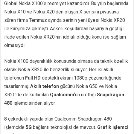
Global Nokia X100’e resmiyet kazandırdı. Bu yılın başlarında
Nokia X10 ve Nokia X20’den oluşan X serisini piyasaya
süren firma Temmuz ayında serinin yeni üyesi Nokia XR20
ile karşımıza çıkmıştı. Askeri koşullardan başarıyla geçtiği
ifade edilen Nokia XR20’nin iddialı olduğu konu ise sağlam
olmasıydı.
Nokia X100 dayanıklılık konusunda olmasa da teknik özellik
olarak Nokia XR20 ile benzerlik sunuyor. Her iki akıllı
telefonun
Full HD
destekli ekranı 1080p çözünürlüğünde
tasarlanmış.
Akıllı telefon
gücünü Nokia G50 ve Nokia
XR20’de de kullanılan
Qualcomm
‘un ürettiği
Snapdragon
480
işlemcisinden alıyor.
8 çekirdekli yapıda olan Qualcomm Snapdragon 480
işlemcide
5G
bağlantı teknolojisi de mevcut.
Grafik işlemci