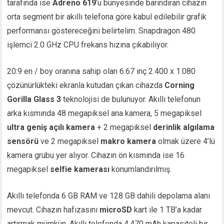
tarafında ise
Adreno 619
‘u bünyesinde barındıran cihazın
orta segment bir akıllı telefona göre kabul edilebilir grafik
performansı göstereceğini belirtelim. Snapdragon 480
işlemci 2.0 GHz CPU frekans hızına çıkabiliyor.
20:9 en / boy oranına sahip olan 6.67 inç 2.400 x 1.080
çözünürlükteki ekranla kutudan çıkan cihazda
Corning
Gorilla Glass 3
teknolojisi de bulunuyor. Akıllı telefonun
arka kısmında 48 megapiksel ana kamera, 5 megapiksel
ultra geniş açılı kamera
+ 2 megapiksel
derinlik algılama
sensörü
ve 2 megapiksel
makro kamera
olmak üzere 4’lü
kamera grubu yer alıyor. Cihazın ön kısmında ise 16
megapiksel
selfie kamerası
konumlandırılmış.
Akıllı telefonda 6 GB RAM ve 128 GB dahili depolama alanı
mevcut. Cihazın hafızasını
microSD
kart ile 1 TB’a kadar
artırmak mümkün. Akıllı telefonda 4.470 mAh kapasiteli bir