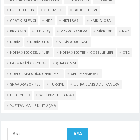
FULL HD PLUS
GECE MODU
GOOGLE DRIVE
GRAFIK IŞLEMCI
HDR
HIZLI ŞARJ
HMD GLOBAL
KRYO 540
LED FLAŞ
MAKRO KAMERA
MICROSD
NFC
NOKIA
NOKIA X100
NOKIA X100 FIYATI
NOKIA X100 ÖZELLIKLERI
NOKIA X100 TEKNIK ÖZELLIKLERI
OTG
PARMAK IZI OKUYUCU
QUALCOMM
QUALCOMM QUICK CHARGE 3.0
SELFIE KAMERASI
SNAPDRAGON 480
TÜRKIYE
ULTRA GENIŞ AÇILI KAMERA
USB TYPE C
WI-FI 802.11 B G N AC
YÜZ TANIMA ILE KILIT AÇMA
Arama: