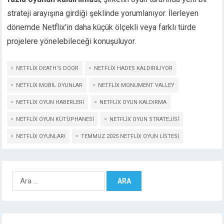
strateji arayışına girdiği şeklinde yorumlanıyor. İlerleyen
dönemde Netflix’in daha küçük ölçekli veya farklı türde
projelere yönelebileceği konuşuluyor.
NETFLIX DEATH’S DOOR
NETFLIX HADES KALDIRILIYOR
NETFLIX MOBIL OYUNLAR
NETFLIX MONUMENT VALLEY
NETFLIX OYUN HABERLERI
NETFLIX OYUN KALDIRMA
NETFLIX OYUN KÜTÜPHANESI
NETFLIX OYUN STRATEJISI
NETFLIX OYUNLARI
TEMMUZ 2025 NETFLIX OYUN LISTESI
Arama: