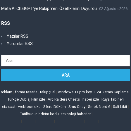
Meta AI ChatGPT’ye Rakip Yeni Özelliklerini Duyurdu
02 Ağustos 2026
RSS
Yazılar RSS
Yorumlar RSS
Arama:
reklam
|
forma tasarla
|
takipçi al
|
windows 11 pro key
|
EVA Zemin Kaplama
|
Türkçe Dublaj Film izle
|
Arc Raiders Cheats
|
haber izle
|
Rüya Tabirleri
eta saat
|
webtoon oku
|
Sfero Döküm
|
Sms Onay
|
Smok Nord 6
|
Salt Likit
|
Tatilbudur indirim kodu
|
teknoloji haberleri
|
|
|
|
|
|
|