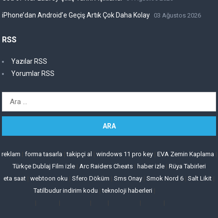
iPhone’dan Android’e Geçiş Artık Çok Daha Kolay
03 Ağustos 2026
RSS
Yazılar RSS
Yorumlar RSS
Arama:
reklam
|
forma tasarla
|
takipçi al
|
windows 11 pro key
|
EVA Zemin Kaplama
|
Türkçe Dublaj Film izle
|
Arc Raiders Cheats
|
haber izle
|
Rüya Tabirleri
eta saat
|
webtoon oku
|
Sfero Döküm
|
Sms Onay
|
Smok Nord 6
|
Salt Likit
|
Tatilbudur indirim kodu
|
teknoloji haberleri
|
|
|
|
|
|
|