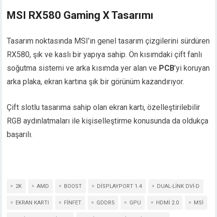
MSI RX580 Gaming X Tasarımı
Tasarım noktasında MSI’ın genel tasarım çizgilerini sürdüren
RX580, şık ve kaslı bir yapıya sahip. Ön kısımdaki çift fanlı
soğutma sistemi ve arka kısımda yer alan ve
PCB
’yi koruyan
arka plaka, ekran kartına şık bir görünüm kazandırıyor.
Çift slotlu tasarıma sahip olan ekran kartı, özelleştirilebilir
RGB aydınlatmaları ile kişiselleştirme konusunda da oldukça
başarılı.
2K
AMD
BOOST
DISPLAYPORT 1.4
DUAL-LINK DVI-D
EKRAN KARTI
FINFET
GDDR5
GPU
HDMI 2.0
MSI