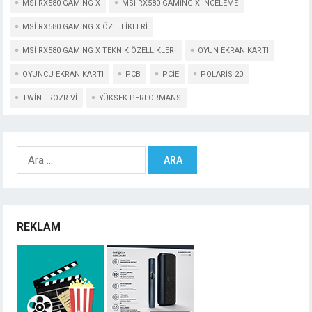
MSI RX580 GAMING X
MSI RX580 GAMING X INCELEME
MSI RX580 GAMING X ÖZELLIKLERI
MSI RX580 GAMING X TEKNIK ÖZELLIKLERI
OYUN EKRAN KARTI
OYUNCU EKRAN KARTI
PCB
PCIE
POLARIS 20
TWIN FROZR VI
YÜKSEK PERFORMANS
Arama:
REKLAM