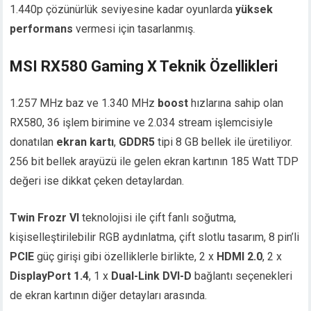
1.440p çözünürlük seviyesine kadar oyunlarda
yüksek
performans
vermesi için tasarlanmış.
MSI RX580 Gaming X Teknik Özellikleri
1.257 MHz baz ve 1.340 MHz
boost
hızlarına sahip olan
RX580, 36 işlem birimine ve 2.034 stream işlemcisiyle
donatılan
ekran kartı
,
GDDR5
tipi 8 GB bellek ile üretiliyor.
256 bit bellek arayüzü ile gelen ekran kartının 185 Watt TDP
değeri ise dikkat çeken detaylardan.
Twin Frozr VI
teknolojisi ile çift fanlı soğutma,
kişiselleştirilebilir RGB aydınlatma, çift slotlu tasarım, 8 pin’li
PCIE
güç girişi gibi özelliklerle birlikte, 2 x
HDMI 2.0
, 2 x
DisplayPort 1.4
, 1 x
Dual-Link DVI-D
bağlantı seçenekleri
de ekran kartının diğer detayları arasında.